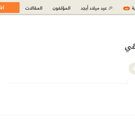
اش
ية
🎉 عيد ميلاد أبجد
المؤلفون
المقالات
جديد
هي