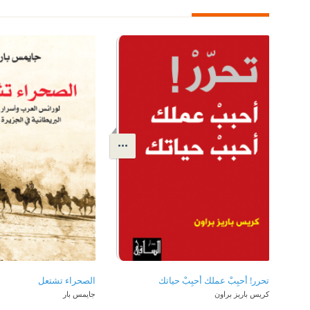
تحرر! أحبِبْ عملك أحبِبْ حياتك
الصحراء تشتعل
كريس باريز براون
جايمس بار