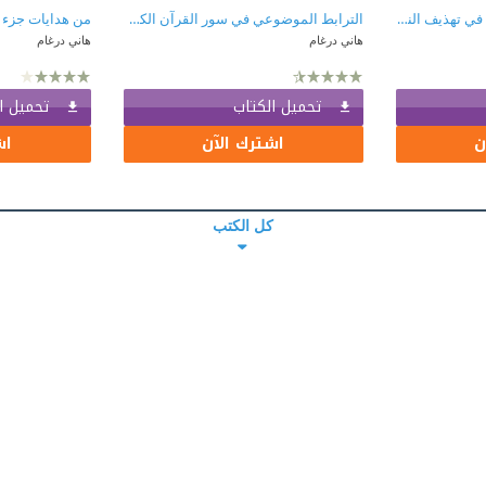
فذكر بالقرآن: آيات مختارة في تهذيف النفس الأمارة
الترابط الموضوعي في سور القرآن الكريم (من سورة الفاتحة إلى سورة التوبة)
من هدايات جزء عم
هاني درغام
هاني درغام
تحميل الكتاب
تحميل ا
ن
اشترك الآن
اش
كل الكتب