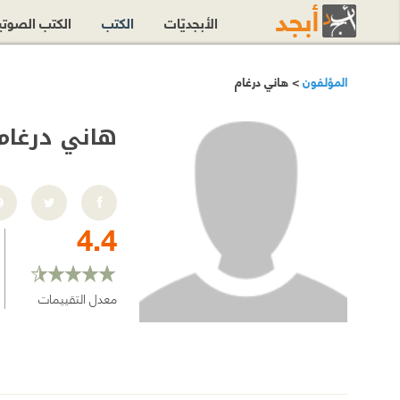
الأبجديّات
الكتب
الكتب الصوت
المؤلفون
> هاني درغام
هاني درغام
4.4
معدل التقييمات