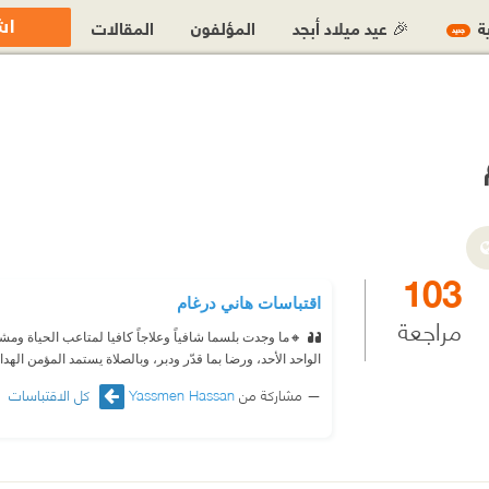
اش
ية
🎉 عيد ميلاد أبجد
المؤلفون
المقالات
جديد
103
اقتباسات هاني درغام
مراجعة
🔸️ما وجدت بلسما شافياً وعلاجاً كافيا لمتاعب الحياة ومش
الواحد الأحد، ورضا بما قدّر ودبر، وبالصلاة يستمد المؤمن الهدا
مشاركة من
Yassmen Hassan
كل الاقتباسات