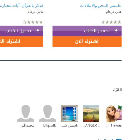
علمتني المحن والابتلاءات
هاني درغام
هاني درغام
تحميل الكتاب
تحميل الكتاب
اشترك الآن
اشترك الآ
القرّاء
Hadeer Hawas
.: THE STRANGER :.
ياسمين شرف
lclkpsdk
محمداكبر