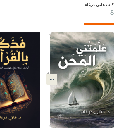
كتب هاني درغام
5