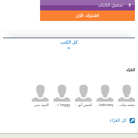
تحميل الكتاب
اشترك الآن
كل الكتب
القرّاء
محمد سامح محمد
Atef Elshabrawy
لحسن أبو معاد
Amr heggy
السيد بدير
كل القرّاء