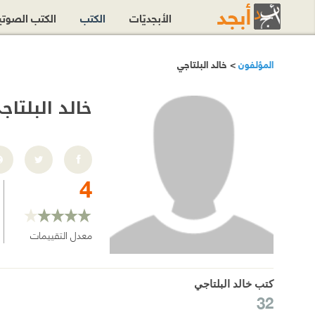
الأبجديّات
الكتب
الكتب الصوت
المؤلفون
> خالد البلتاجي
خالد البلتاج
4
معدل التقييمات
كتب خالد البلتاجي
32