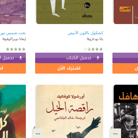
كشكول باللون الأبيض
تحت شمس توري
يانا بودناروفا
إيفانا دوبراكوفوفا
تحميل الكتاب
تحميل ا
ن
اشترك الآن
اش