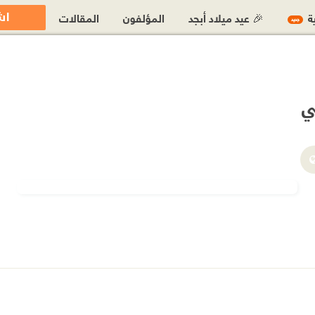
اش
ية
🎉 عيد ميلاد أبجد
المؤلفون
المقالات
جديد
ي