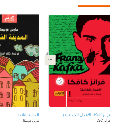
فرانز كافكا - الأعمال الكاملة (1)
المدينة النائمة
فرانز كافكا
مارتن فوبينكا