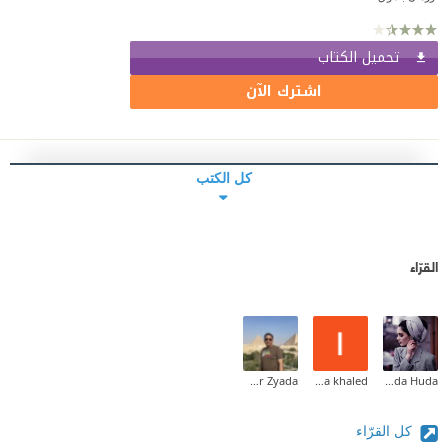
تحميل الكتاب
اشترك الآن
كل الكتب
القرّاء
Amr Zyada
laila khaled
Huda Huda
كل القرّاء