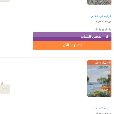
غرابة في عقلي
أورهان باموق
تحميل الكتاب
اشترك الآن
البيت الصامت
أورهان باموق