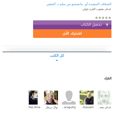
الضفاف السعيدة أو.. مانفستو من سلم د. الصغير
عدنان يعقوب القره غولي
تحميل الكتاب
اشترك الآن
كل الكتب
القرّاء
عدنان يعقوب القره غولي
Muyaed Albassam
Omar.Al-Qaragulliy
نوال بريقل
Nes Rina