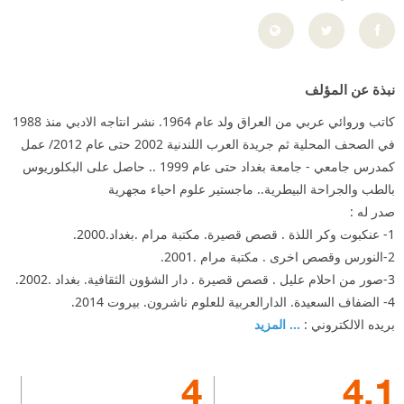
نبذة عن المؤلف
كاتب وروائي عربي من العراق ولد عام 1964. نشر انتاجه الادبي منذ 1988
في الصحف المحلية ثم جريدة العرب اللندنية 2002 حتى عام 2012/ عمل
كمدرس جامعي - جامعة بغداد حتى عام 1999 .. حاصل على البكلوريوس
بالطب والجراحة البيطرية.. ماجستير علوم احياء مجهرية
صدر له :
1- عنكبوت وكر اللذة . قصص قصيرة. مكتبة مرام .بغداد.2000.
2-النورس وقصص اخرى . مكتبة مرام .2001.
3-صور من احلام عليل . قصص قصيرة . دار الشؤون الثقافية. بغداد .2002.
4- الضفاف السعيدة. الدارالعربية للعلوم ناشرون. بيروت 2014.
بريده الالكتروني :
... المزيد
4
4.1