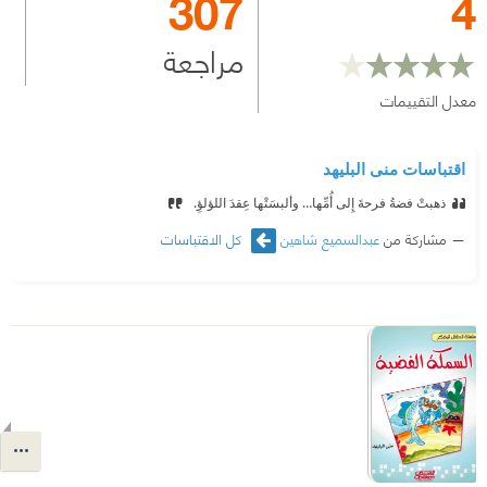
307
4
مراجعة
معدل التقييمات
اقتباسات منى البليهد
ذهبتْ فضةُ فرحةَ إِلى أُمِّها… وألبسَتْها عِقدَ اللؤلؤِ.
‫ ‏ ‏
مشاركة من
عبدالسميع شاهين
كل الاقتباسات