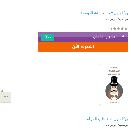
روكامبول #7: العاشقة الروسية
بونسون دو ترايل
تحميل الكتاب
مجّانًا
اشترك الآن
روكامبول #13: قلب المرأة
بونسون دو ترايل