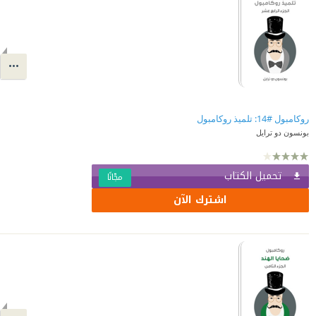
روكامبول #14: تلميذ روكامبول
بونسون دو ترايل
تحميل الكتاب
مجّانًا
اشترك الآن