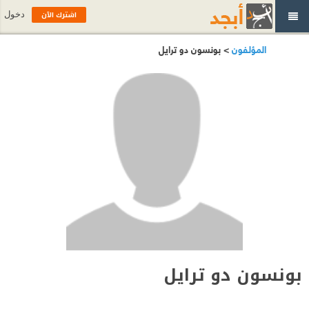
اشترك الآن
دخول
المؤلفون
> بونسون دو ترايل
بونسون دو ترايل