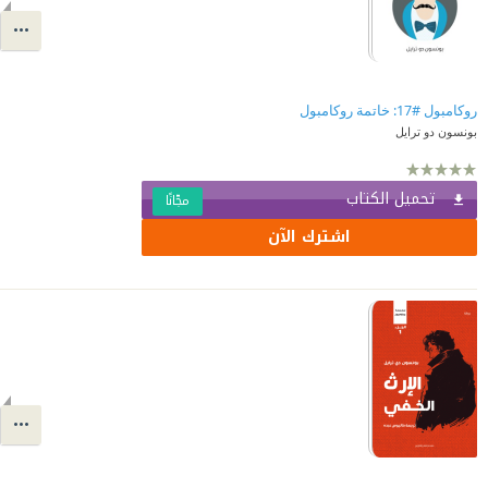
روكامبول #17: خاتمة روكامبول
بونسون دو ترايل
تحميل الكتاب
مجّانًا
اشترك الآن