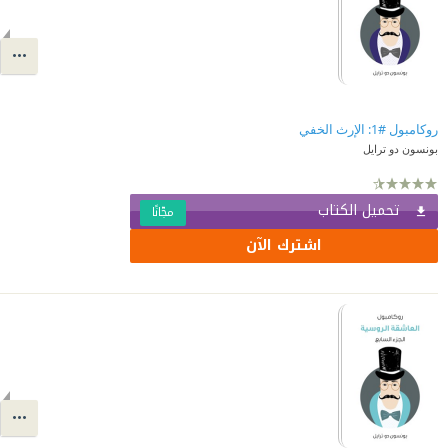
روكامبول #1: الإرث الخفي
بونسون دو ترايل
تحميل الكتاب
مجّانًا
اشترك الآن