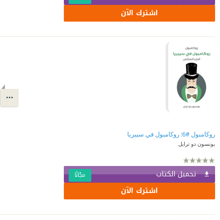
اشترك الآن
روكامبول #6: روكامبول في سيبريا
بونسون دو ترايل
تحميل الكتاب
مجّانًا
اشترك الآن