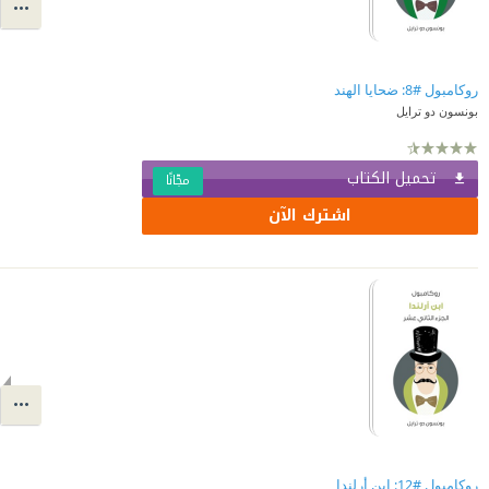
روكامبول #8: ضحايا الهند
بونسون دو ترايل
تحميل الكتاب
مجّانًا
اشترك الآن
روكامبول #12: ابن أرلندا