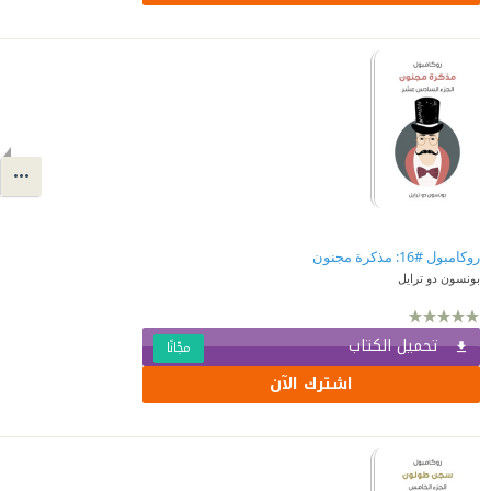
روكامبول #16: مذكرة مجنون
بونسون دو ترايل
تحميل الكتاب
مجّانًا
اشترك الآن