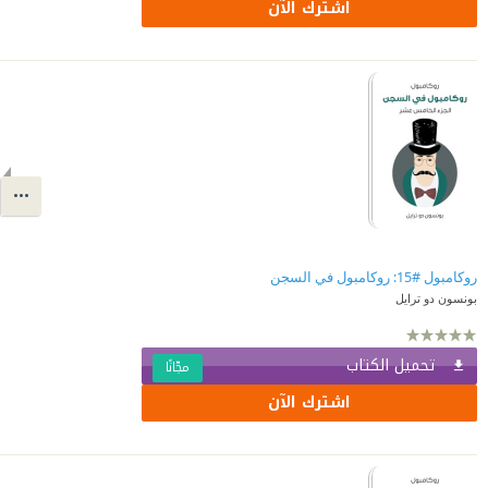
اشترك الآن
روكامبول #15: روكامبول في السجن
بونسون دو ترايل
تحميل الكتاب
مجّانًا
اشترك الآن