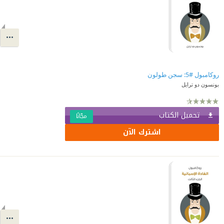
روكامبول #5: سجن طولون
بونسون دو ترايل
تحميل الكتاب
مجّانًا
اشترك الآن