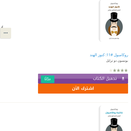
روكامبول #11: كنوز الهند
بونسون دو ترايل
تحميل الكتاب
مجّانًا
اشترك الآن