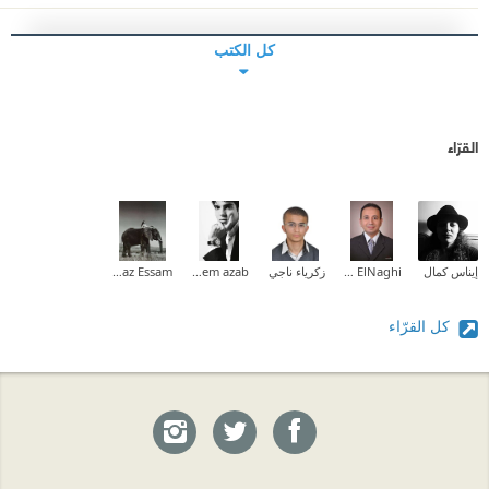
كل الكتب
القرّاء
إيناس كمال
Muhammad ElNaghi
زكرياء ناجي
hazem azab
Olaaz Essam
كل القرّاء