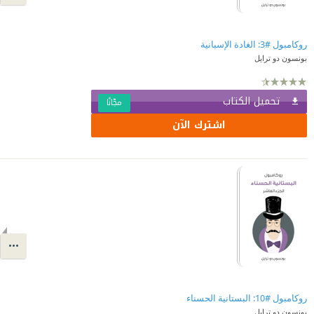
روكامبول #3: الغادة الإسبانية
بونسون دو ترايل
تحميل الكتاب
مجّانًا
اشترك الآن
روكامبول #10: البستانية الحسناء
بونسون دو ترايل