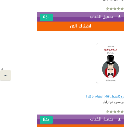
تحميل الكتاب
مجّانًا
اشترك الآن
روكامبول #4: انتقام باكارا
بونسون دو ترايل
تحميل الكتاب
مجّانًا