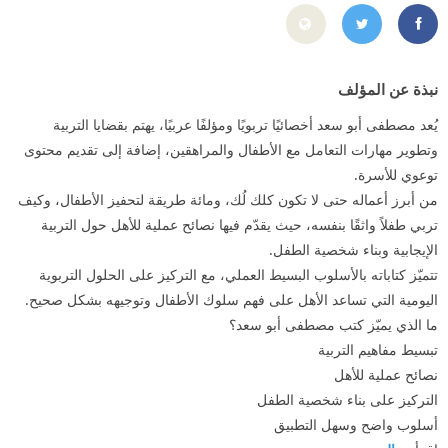
ttps://www.facebook.com/profile.php?id=100044617477214
https://x.com/drmostafa64
نبذة عن المؤلف
يُعد مصطفى أبو سعد أخصائيًا تربويًا ومؤلفًا عربيًا، يهتم بقضايا التربية
وتطوير مهارات التعامل مع الأطفال والمراهقين، إضافة إلى تقديم محتوى
توعوي للأسرة.
من أبرز أعماله حتى لا تكون كلك لُك، ومائة طريقة لتحفيز الأطفال، وكيف
تربي طفلاً واثقًا بنفسه، حيث يقدّم فيها نصائح عملية للأهل حول التربية
الإيجابية وبناء شخصية الطفل.
تتميّز كتاباته بالأسلوب البسيط العملي، مع التركيز على الحلول التربوية
اليومية التي تساعد الأهل على فهم سلوك الأطفال وتوجيهه بشكل صحيح.
ما الذي يميّز كتب مصطفى أبو سعد؟
تبسيط مفاهيم التربية
نصائح عملية للأهل
التركيز على بناء شخصية الطفل
أسلوب واضح وسهل التطبيق