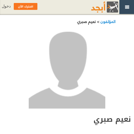
اشترك الآن
دخول
المؤلفون
> نعيم صبري
نعيم صبري