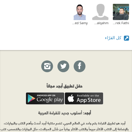
Ahmed Samy
ebrahimalqahm
Tarek Fathi
كل القرّاء
حمّل تطبيق أبجد مجاناً
أبجد
: أسلوب جديد للقراءة العربية
أبجد هو تطبيق القراءة رقم واحد في العالم العربي. تضم مكتبة أبجد أحدث وأهم الكتب والروايات،
بالإضافة إلى الكتب الأكثر مبيعاً والكتب الأكثر رواجاً من شتّى المجالات، مثل الروايات والقصص، كتب