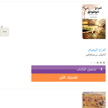
أفراخ الوقواق
أناتولي بريستافكين
تحميل الكتاب
اشترك الآن