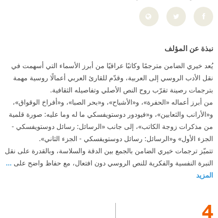
نبذة عن المؤلف
يُعد خيري الضامن مترجمًا وكاتبًا عراقيًا من أبرز الأسماء التي أسهمت في
نقل الأدب الروسي إلى العربية، وقدّم للقارئ العربي أعمالًا روسية مهمة
بترجمات رصينة تقرّب روح النص الأصلي وتفاصيله الثقافية.
من أبرز أعماله «الحفرة»، و«الأشباح»، و«بحر الصبا»، و«أفراخ الوقواق»،
و«الأرانب والثعابين»، و«فيودور دوستويفسكي ما له وما عليه: صورة قلمية
من مذكرات زوجة الكاتب»، إلى جانب «الرسائل: رسائل دوستويفسكي -
الجزء الأول» و«الرسائل: رسائل دوستويفسكي - الجزء الثاني».
تتميّز ترجمات خيري الضامن بالجمع بين الدقة والسلاسة، وبالقدرة على نقل
النبرة النفسية والفكرية للنص الروسي دون افتعال، مع حفاظ واضح على
...
المزيد
4