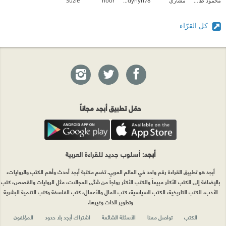
محمود طارق إبراهيم
مشاري
amjadyhyh78
noor
Suzie
كل القرّاء
حمّل تطبيق أبجد مجاناً
أبجد
: أسلوب جديد للقراءة العربية
أبجد هو تطبيق القراءة رقم واحد في العالم العربي. تضم مكتبة أبجد أحدث وأهم الكتب والروايات،
بالإضافة إلى الكتب الأكثر مبيعاً والكتب الأكثر رواجاً من شتّى المجالات، مثل الروايات والقصص، كتب
الأدب، الكتب التاريخية، الكتب السياسية، كتب المال والأعمال، كتب الفلسفة وكتب التنمية البشرية
وتطوير الذات وغيرها.
الكتب
تواصل معنا
الأسئلة الشائعة
اشتراك أبجد بلا حدود
المؤلفون