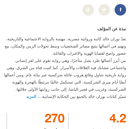
https://www.facebook.com/NouranKhaledIsmael/
نبذة عن المؤلف
تعدّ نوران خالد كاتبة وروائية مصرية، مهتمة بالرواية الاجتماعية والتاريخية،
وتهتم في أعمالها بتتبع مصائر الشخصيات وسط تحولات الزمن والمكان، مع
حضور واضح لقضايا الهوية والاغتراب والعائلة.
من أبرز أعمالها طرد يصل متأخرًا، وهي رواية تقوم على لغز إنساني
واجتماعي تتشابك فيه العلاقات والأسرار. كما كتبت فتاة من الشرق، وهي
رواية تاريخية تتناول وقائع هروب عائلة شركسية عبر مائة عام. ومن أعمالها
أيضًا أيام ميري الشركسية، التي تستكمل عالمًا مرتبطًا بالهجرة والهوية
الشركسية، وغريب في قصر الباشا، إلى جانب روايتها الأولى جلالتها.
تتميّز كتابات نوران خالد بالجمع بين الحكاية الإنسانية
... المزيد
270
4.2