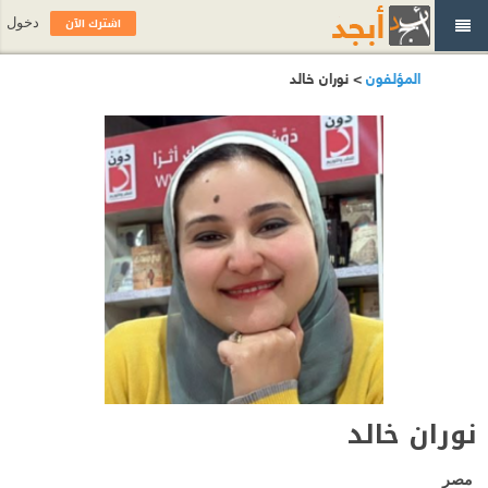
اشترك الآن
دخول
المؤلفون
> نوران خالد
نوران خالد
مصر