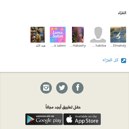
القرّاء
Eman Elmahdy
om habiba
Mohamed Habashy
lamis salem
هبة الله
كل القرّاء
حمّل تطبيق أبجد مجاناً