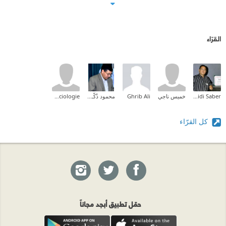
القرّاء
Dridi Saber
خميس ناجي
Ghrib Ali
محمود ذُكّــــار
bn.sociologie
كل القرّاء
حمّل تطبيق أبجد مجاناً