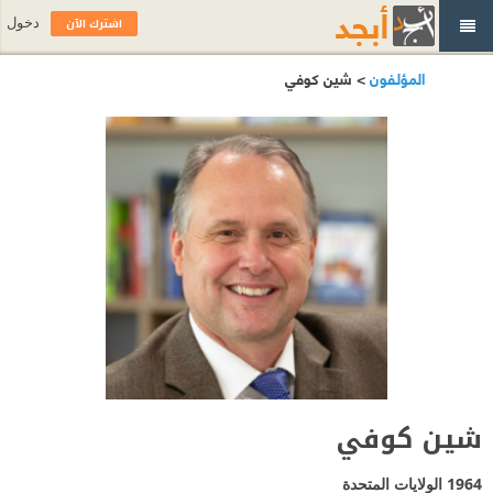
اشترك الآن
دخول
المؤلفون
> شين كوفي
شين كوفي
1964
الولايات المتحدة