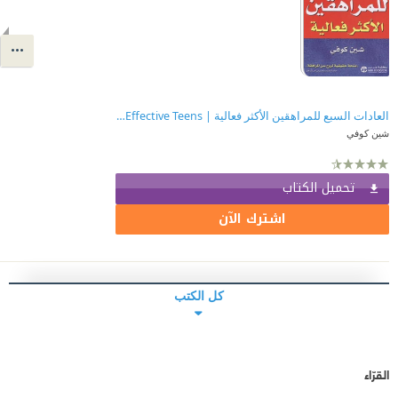
العادات السبع للمراهقين الأكثر فعالية | ‎The ‎7‎ Habits Of Highly Effective Teens‎
شين كوفي
تحميل الكتاب
اشترك الآن
كل الكتب
القرّاء