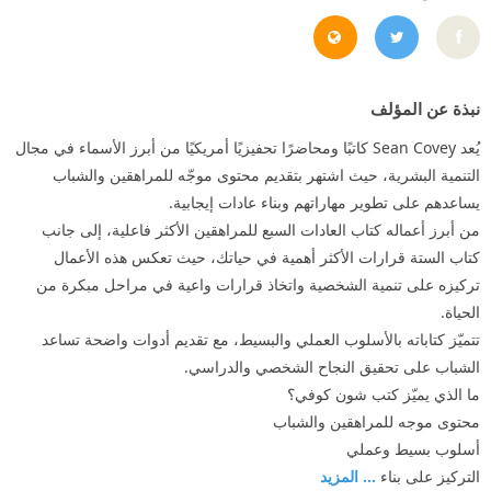
klincovey.com/speakers-bureau/sean-covey/
https://x.com/seancovey
نبذة عن المؤلف
يُعد Sean Covey كاتبًا ومحاضرًا تحفيزيًا أمريكيًا من أبرز الأسماء في مجال
التنمية البشرية، حيث اشتهر بتقديم محتوى موجّه للمراهقين والشباب
يساعدهم على تطوير مهاراتهم وبناء عادات إيجابية.
من أبرز أعماله كتاب العادات السبع للمراهقين الأكثر فاعلية، إلى جانب
كتاب الستة قرارات الأكثر أهمية في حياتك، حيث تعكس هذه الأعمال
تركيزه على تنمية الشخصية واتخاذ قرارات واعية في مراحل مبكرة من
الحياة.
تتميّز كتاباته بالأسلوب العملي والبسيط، مع تقديم أدوات واضحة تساعد
الشباب على تحقيق النجاح الشخصي والدراسي.
ما الذي يميّز كتب شون كوفي؟
محتوى موجه للمراهقين والشباب
أسلوب بسيط وعملي
التركيز على بناء
... المزيد