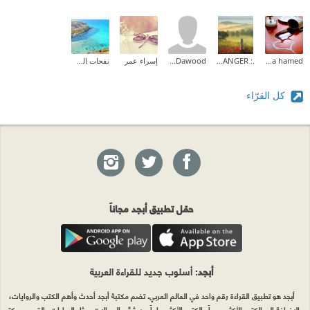
rania hamed
.: THE STRANGER :.
Dalia Dawood
إسراء عمر
نفحات الصياد
كل القرّاء
حمّل تطبيق أبجد مجاناً
أبجد
: أسلوب جديد للقراءة العربية
أبجد هو تطبيق القراءة رقم واحد في العالم العربي. تضم مكتبة أبجد أحدث وأهم الكتب والروايات،
بالإضافة إلى الكتب الأكثر مبيعاً والكتب الأكثر رواجاً من شتّى المجالات، مثل الروايات والقصص، كتب