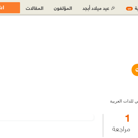
اش
ية
🎉 عيد ميلاد أبجد
المؤلفون
المقالات
جديد
http://zayour.net/
 للدات العربية
1
مراجعة