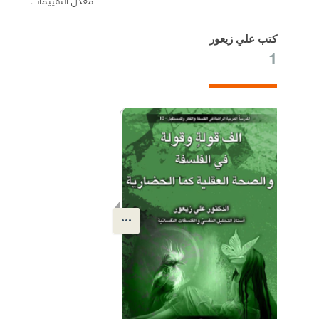
كتب علي زيعور
1