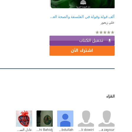
ألف قولة وقولة في الفلسفة والصحة العقلية كما الحضارية
علي زيعور
تحميل الكتاب
اشترك الآن
القرّاء
zeina zayour
belal ali dowiri
Saad Abdullah
Habchi Bahidj
عادل السومري