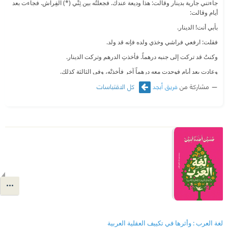
جاءتني جارية بدينار وقالت: هذا وديعة عندك. فجعلتُه بين ثِنْي (*) الفِراش. فجاءت بعد
أيام وقالت:
بأبي أنت! الدينار.
فقلت: ارفعي فراشي وخذي ولده فإنه قد ولد.
وكنتُ قد تركت إلى جنبه درهماً. فأخذتِ الدرهم وتركت الدينار.
وعادت بعد أيام فوجدت معه درهماً آخر فأخذتْه، وفي الثالثة كذلك.
مشاركة من
فريق أبجد
كل الاقتباسات
وجاءت في الرابعة، فلما رأيتُها بكيت، فقالت:
ما يُبكيك؟
قلت: مات دينارُك في النّفاس.
فقالت: وكيف يكون للدينار نفاس؟
قلت:
يا فاسقة! تُصدّقين بالولادة ولا تصدّقين بالنّفاس؟!
(من كتاب "نهاية الأرب" للنويري)
(*) في ثني الفراش: في طياته.
لغة العرب : وأثرها في تكييف العقلية العربية