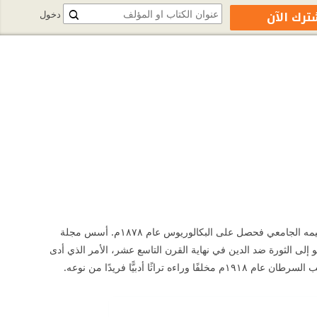
ترك الآن
دخول
ميشيل زيفاكو: كاتب ولد في جزيرة كورسيكا الفرنسية. التحق في البداية بمدرسة داخلية، ثم أكمل تعليمه الجامعي فحصل على البكالوريوس عام ١٨٧٨م. أسس مجلة
إلى الثورة ضد الدين في نهاية القرن التاسع عشر، الأمر الذي أدى
دبيًّا فريدًا من نوعه.