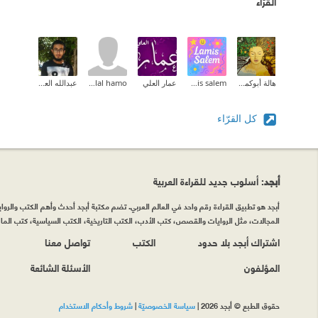
القرّاء
هالة أبوكميل-hala abu-kmeil
lamis salem
عمار العلي
Talal hamo
عبدالله العبدلي
كل القرّاء
أبجد
: أسلوب جديد للقراءة العربية
أبجد هو تطبيق القراءة رقم واحد في العالم العربي. تضم مكتبة أبجد أحدث وأهم الكتب والروايات
المجالات، مثل الروايات والقصص، كتب الأدب، الكتب التاريخية، الكتب السياسية، كتب المال 
اشتراك أبجد بلا حدود
الكتب
تواصل معنا
المؤلفون
الأسئلة الشائعة
حقوق الطبع © أبجد 2026
|
سياسة الخصوصيّة
|
شروط وأحكام الاستخدام