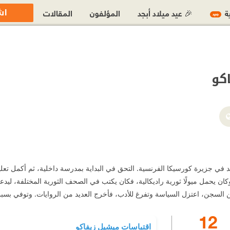
اش
ية
🎉 عيد ميلاد أبجد
المؤلفون
المقالات
جديد
كو
ن يحمل ميولًا ثورية راديكالية، فكان يكتب في الصحف الثورية المختلفة، ليدعو 
تزل السياسة وتفرغ للأدب، فأخرج العديد من الروايات. وتوفي بسبب السرطان عام ١٩١٨م مخلفًا وراءه تراثًا أ
12
اقتباسات ميشيل زيفاكو