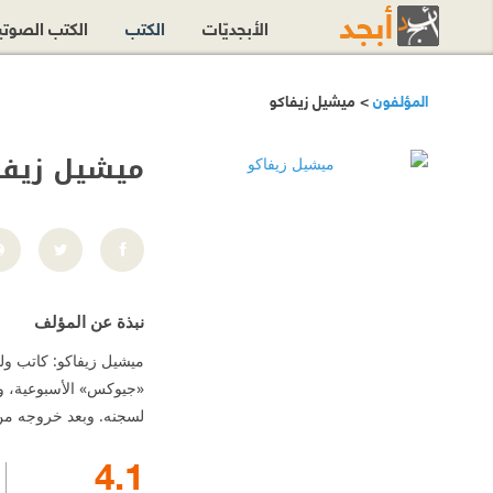
الأبجديّات
الكتب
الكتب الصوت
المؤلفون
> ميشيل زيفاكو
ميشيل زيفا
نبذة عن المؤلف
«جيوكس» الأسبوعية، وكا
لسجنه. وبعد خروجه من السجن، اع
4.1