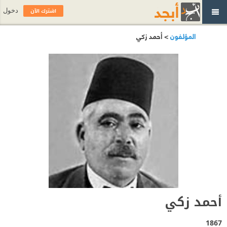
اشترك الآن
دخول
المؤلفون
> أحمد زكي
أحمد زكي
1867