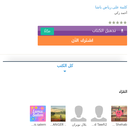
كلمة على رياض باشا
أحمد زكي
تحميل الكتاب
مجّانًا
اشترك الآن
كل الكتب
القرّاء
Tarek Shehab
mohamed Tawfi2
بلال نويران
.: THE STRANGER :.
lamis salem