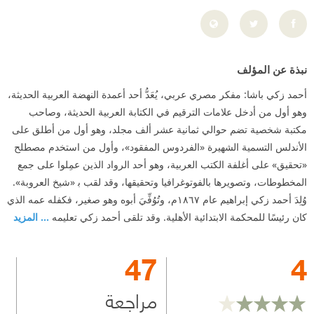
نبذة عن المؤلف
أحمد زكي باشا: مفكر مصري عربي، يُعَدُّ أحد أعمدة النهضة العربية الحديثة،
وهو أول من أدخل علامات الترقيم في الكتابة العربية الحديثة، وصاحب
مكتبة شخصية تضم حوالي ثمانية عشر ألف مجلد، وهو أول من أطلق على
الأندلس التسمية الشهيرة «الفردوس المفقود»، وأول من استخدم مصطلح
«تحقيق» على أغلفة الكتب العربية، وهو أحد الرواد الذين عمِلوا على جمع
المخطوطات، وتصويرها بالفوتوغرافيا وتحقيقها، وقد لقب ﺑ «شيخ العروبة».
وُلِدَ أحمد زكي إبراهيم عام ١٨٦٧م، وتُوُفِّيَ أبوه وهو صغير، فكفله عمه الذي
كان رئيسًا للمحكمة الابتدائية الأهلية. وقد تلقى أحمد زكي تعليمه
... المزيد
47
4
مراجعة