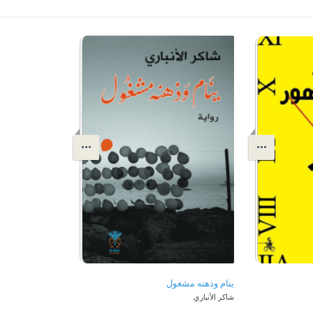
ينام وذهنه مشغول
شاكر الأنباري