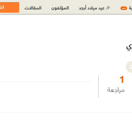
اش
ية
🎉 عيد ميلاد أبجد
المؤلفون
المقالات
جديد
ي
1
مراجعة