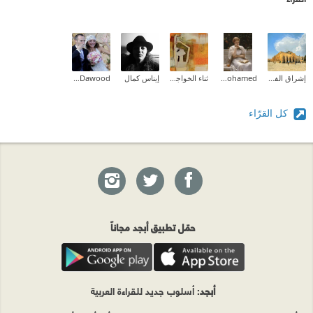
إشراق الفطافطة (Ishraq Abdelrahman)
Aliaa Mohamed
ثناء الخواجا (kofiia)
إيناس كمال
Mona Dawood
كل القرّاء
حمّل تطبيق أبجد مجاناً
أبجد
: أسلوب جديد للقراءة العربية