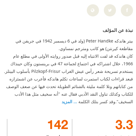
نبذة عن المؤلف
بيتر هاندكه Peter Handke (ولد في 6 ديسمبر 1942 في جريفن في
مقاطعة كيرنتن) هو كاتب ومترجم نمساوي.
كان هاندكه قد لفت الانتباه إليه قبل صدور روايته الأولى في مطلع عام
1966، خلال اشتراكه في اجتماع لجماعة 47 في برينستون وكان حينذاك
يستخدم تسريحة شعر رأس عيش الغراب Pilzkopf-Frisur بأسلوب البيتلز.
فبعد قراءات لكتاب استمرت لساعات تكلم هاندكه فأعرب عن اشمئزازه
من كتاباتهم وتلا كلمة مليئة بالشتائم الطويلة تحدث فيها عن صعف الوصف
للكتاب وكذلك تناول النقد الأدبي فقال عنه "أنه سخيف مثل هذا الأدب
السخيف".وقد كسر بتلك الكلمة
... المزيد
142
3.3