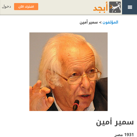
اشترك الآن
دخول
المؤلفون
> سمير أمين
سمير أمين
1931
مصر