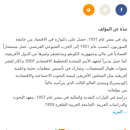
http://samiramin1931.blogspot.com.eg/
https://www.facebook.com/DrSamirAmin
نبذة عن المؤلف
ولد في مصر عام 1931. حصل على دكتواره في الاقتصاد من جامعة
السوربون. انتسب عام 1951 إلى الحزب الشيوعي الفرنسي. عمل مستشاراً
اقتصادياً في مالي وجمهورية الكونغو ومدغشقر وغيرها من الدول الأفريقية،
كما عمل مديراً لمعهد الأمم المتحدة للتخطيط الاقتصادى IDEP بداكار لعشر
سنوات طوال السبعينيات، وشارك في تأسيس منظمات بحثية وعلمية
أفريقية مثل المجلس الأفريقى لتنمية البحوث الاجتماعية والاقتصادية
(كوديسريا) ومنتدى العالم الثالث الذي يترأسه حالياً.
من مؤلفاته:
دراسة في التيارات النقدية والمالية في مصر عام 1957. معهد البحوث
والدراسات العربية -الجامعة العربية-القاهرة 1959.
... المزيد