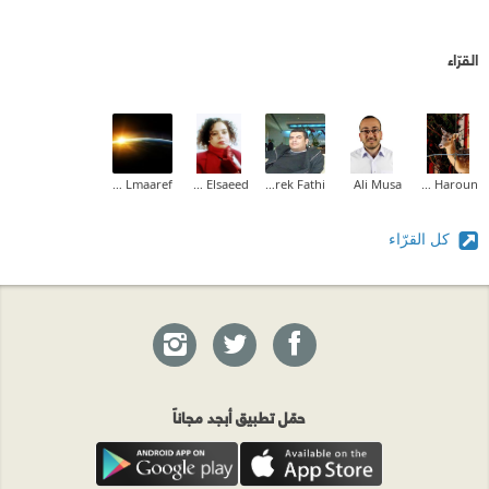
القرّاء
Adam Abu Lmaaref
Wafaa Elsaeed
Tarek Fathi
Ali Musa
Amal Idris Haroun
كل القرّاء
حمّل تطبيق أبجد مجاناً