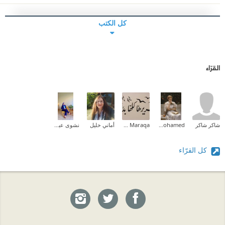
كل الكتب
القرّاء
شاكر شاكر
Aliaa Mohamed
Zeina M.I Maraqa
أماني خليل
نشوى عبدالمقصود
كل القرّاء