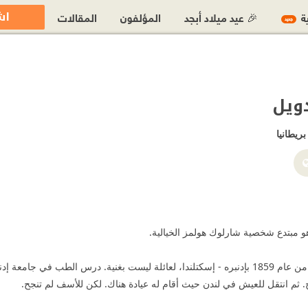
اش
ية
🎉 عيد ميلاد أبجد
المؤلفون
المقالات
جديد
دويل
بريطانيا
 مبتدع شخصية شارلوك هولمز الخيالية.
ولد (دويل) في 22 مايو من عام 1859 بإدنبره - إسكتلندا، لعائلة ليست بغنية. درس ا
ج. ثم انتقل للعيش في لندن حيث أقام له عيادة هناك. لكن للأسف لم تنجح.