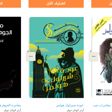
ن
اشترك الآن
اش
دراسة في اللون القرمزي : مغامرات شيرلوك هولمز 1
عودة شيرلوك هولمز
مغامرة الجوهرة 
آرثر كونان دويل
آرثر كونان دويل