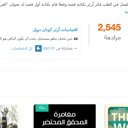
عمل في الطب فكر آرثر بكتابة قصة وفعلا فام بكتابة أول قصه له بعنوان "ال
يد
2,545
اقتباسات آرثر كونان دويل
مراجعة
حين تحذف ماهو مستحيل، يجب أن يكون الباقي هو الحقي
مشاركة من
abd rsh
كل الاقتباسات
مجّانًا