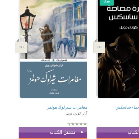
مجّانًا
دماء ساسكس
مغامرات شيرلوك هولمز
آرثر كونان دويل
لكتاب
تحميل الكتاب