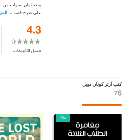
وبعد ثمان سنوات من ال
على طرح قصة
... المز
4.3
معدل التقييمات
كتب آرثر كونان دويل
76
مجّانًا