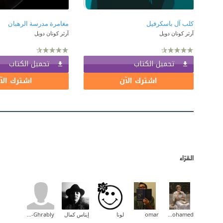
كلب آل باسكرفيل
مغامرة مدرسة الرهبان
آرثر كونان دويل
آرثر كونان دويل
تحميل الكتاب
تحميل الكتاب
اشترك الآن
اشترك الآ
القرّاء
Aliaa Mohamed
omar
لونا
إيناس كمال
Sami Ali El-Ghrably