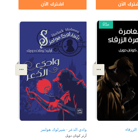
ترك الآن
اشترك الآن
مجّانًا
الزرقاء
وادي الذعر - شيرلوك هولمز
آرثر كونان دويل