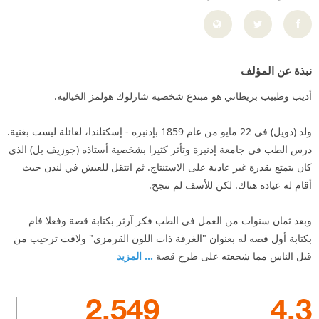
نبذة عن المؤلف
أديب وطبيب بريطاني هو مبتدع شخصية شارلوك هولمز الخيالية.
ولد (دويل) في 22 مايو من عام 1859 بإدنبره - إسكتلندا، لعائلة ليست بغنية.
درس الطب في جامعة إدنبرة وتأثر كثيرا بشخصية أستاذه (جوزيف بل) الذي
كان يتمتع بقدرة غير عادية على الاستنتاج. ثم انتقل للعيش في لندن حيث
أقام له عيادة هناك. لكن للأسف لم تنجح.
وبعد ثمان سنوات من العمل في الطب فكر آرثر بكتابة قصة وفعلا فام
بكتابة أول قصه له بعنوان "الغرقة ذات اللون القرمزي" ولاقت ترحيب من
قبل الناس مما شجعته على طرح قصة
... المزيد
2,549
4.3