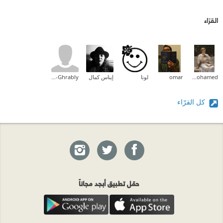
القرّاء
Aliaa Mohamed
omar
لونا
إيناس كمال
Sami Ali El-Ghrably
كل القرّاء
حمّل تطبيق أبجد مجاناً