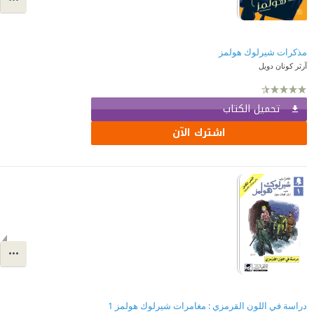
مذكرات شيرلوك هولمز
آرثر كونان دويل
تحميل الكتاب
اشترك الآن
دراسة في اللون القرمزي : مغامرات شيرلوك هولمز 1