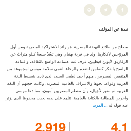
نبذة عن المؤلف
مصلح من طلائع النهضة المصرية. هو رائد الاشتراكية المصرية ومن أول
المروّجين لأفكارها. ولد في قرية بهنباي وهي تبعُدْ سبعةْ كيلو متراتْ عن
الزقازيق لأبوين قبطيين. عرف عنه اهتمامه الواسع بالثقافة، واقتناعه
الراسخ بالفكر كضامن للتقدم والرخاء. انتمى سلامة موسى لمجموعة من
المثقفين المصريين، منهم أحمد لطفي السيد، الذي نادى بتبسيط اللغة
العربية وقواعد نحوها والاعتراف بالعامية المصرية. وكانت حجتهم أن اللغة
العربية لم تتغير لأجيال، وأن معظم المصريين أميون، مما دعا موسى
وآخرين للمطالبة بالكتابة بالعامية. تتلمذ على يديه نجيب محفوظ الذي يؤثر
عنه قوله له
... المزيد
2,919
4.1