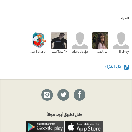
القرّاء
Bishoy
أمل لذيذ
ala qabaja
Taha Tawfik
Halima Belarbi
كل القرّاء
حمّل تطبيق أبجد مجاناً