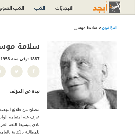
الأبجديّات
الكتب
الكتب الصوت
المؤلفون
> سلامة موسى
سلامة موس
1887 توفي سنة 1958
نبذة عن المؤلف
مصلح من طلائع النهضة ا
عرف عنه اهتمامه الواس
نادى بتبسيط اللغة العر
للمطالبة بالكتابة بالعا