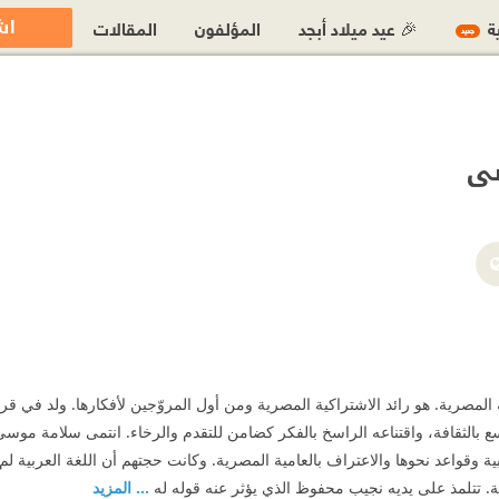
اش
ية
🎉 عيد ميلاد أبجد
المؤلفون
المقالات
جديد
ى
لمصرية. هو رائد الاشتراكية المصرية ومن أول المروّجين لأفكارها. ولد في قرية 
ع بالثقافة، واقتناعه الراسخ بالفكر كضامن للتقدم والرخاء. انتمى سلامة مو
بية وقواعد نحوها والاعتراف بالعامية المصرية. وكانت حجتهم أن اللغة العربية 
مية. تتلمذ على يديه نجيب محفوظ الذي يؤثر عنه قوله له
... المزيد