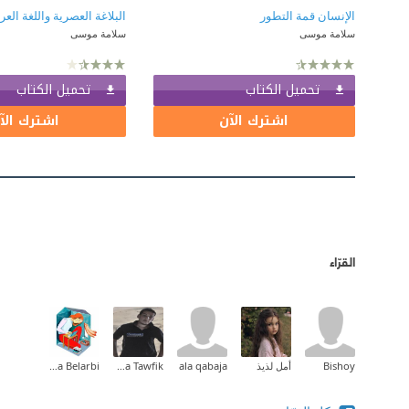
الإنسان قمة التطور
البلاغة العصرية واللغة العر
سلامة موسى
سلامة موسى
تحميل الكتاب
تحميل الكتاب
اشترك الآن
اشترك الآ
القرّاء
Bishoy
أمل لذيذ
ala qabaja
Taha Tawfik
Halima Belarbi