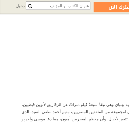
ترك الآن
دخول
بهنباي وهي تبعُدْ سبعةْ كيلو متراتْ عن الزقازيق لأبوين قبطيين.
سى لمجموعة من المثقفين المصريين، منهم أحمد لطفي السيد، الذي
لم تتغير لأجيال، وأن معظم المصريين أميون، مما دعا موسى وآخرين