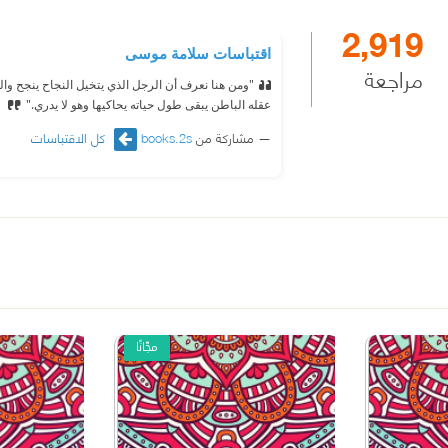
2,919
اقتباسات سلامة موسى
مراجعة
"ومن هنا نعرف أن الرجل الذي يتخيل النجاح ينجح وا
عقله الباطن يبقى طول حياته يحاكيها وهو لا يدري."
مشاركة من
books.2s
كل الاقتباسات
مجّانًا