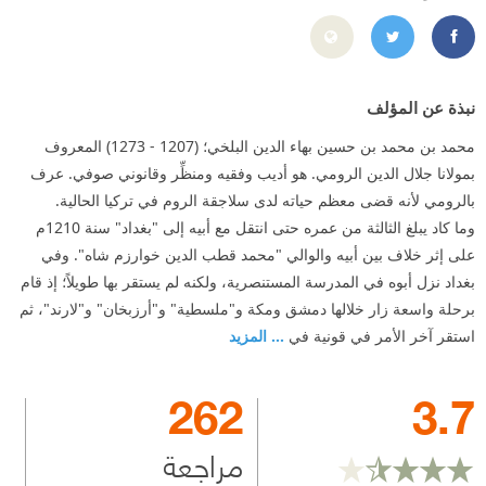
https://www.facebook.com/Mowlana.Rumi?ref=ts&fref=ts
https://twitter.com/RumiArb
نبذة عن المؤلف
محمد بن محمد بن حسين بهاء الدين البلخي؛ (1207 - 1273) المعروف
بمولانا جلال الدین الرومي. هو أديب وفقيه ومنظِّر وقانوني صوفي. عرف
بالرومي لأنه قضى معظم حياته لدى سلاجقة الروم في تركيا الحالية.
وما كاد يبلغ الثالثة من عمره حتى انتقل مع أبيه إلى "بغداد" سنة 1210م
على إثر خلاف بين أبيه والوالي "محمد قطب الدين خوارزم شاه". وفي
بغداد نزل أبوه في المدرسة المستنصرية، ولكنه لم يستقر بها طويلاً؛ إذ قام
برحلة واسعة زار خلالها دمشق ومكة و"ملسطية" و"أرزبخان" و"لارند"، ثم
استقر آخر الأمر في قونية في
... المزيد
262
3.7
مراجعة