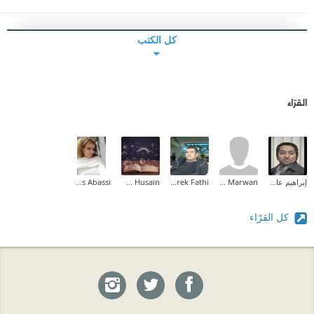
كل الكتب
القرّاء
إبراهيم عادل
Bahaa Marwan
Tarek Fathi
Somaia M Husain
Inas Abassi
كل القرّاء