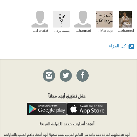
Aliaa Mohamed
Zeina M.I Maraqa
mohannad
بسمة برهوم
mohamad arafat
كل القرّاء
حمّل تطبيق أبجد مجاناً
أبجد
: أسلوب جديد للقراءة العربية
أبجد هو تطبيق القراءة رقم واحد في العالم العربي. تضم مكتبة أبجد أحدث وأهم الكتب والروايات،