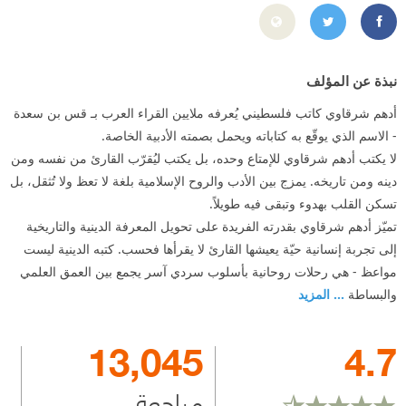
https://www.facebook.com/page.bin.saeeda/timeline
https://twitter.com/adhamsharkawi?lang=ar
نبذة عن المؤلف
أدهم شرقاوي كاتب فلسطيني يُعرفه ملايين القراء العرب بـ قس بن سعدة
- الاسم الذي يوقّع به كتاباته ويحمل بصمته الأدبية الخاصة.
لا يكتب أدهم شرقاوي للإمتاع وحده، بل يكتب ليُقرّب القارئ من نفسه ومن
دينه ومن تاريخه. يمزج بين الأدب والروح الإسلامية بلغة لا تعظ ولا تُثقل، بل
تسكن القلب بهدوء وتبقى فيه طويلاً.
تميّز أدهم شرقاوي بقدرته الفريدة على تحويل المعرفة الدينية والتاريخية
إلى تجربة إنسانية حيّة يعيشها القارئ لا يقرأها فحسب. كتبه الدينية ليست
مواعظ - هي رحلات روحانية بأسلوب سردي آسر يجمع بين العمق العلمي
والبساطة
... المزيد
13,045
4.7
مراجعة