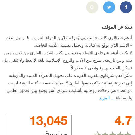
https://www.facebook.com/page.bin.saeeda/timeline
https://twitter.com/adhamsharkawi?lang=ar
نبذة عن المؤلف
أدهم شرقاوي كاتب فلسطيني يُعرفه ملايين القراء العرب بـ قس بن سعدة
- الاسم الذي يوقّع به كتاباته ويحمل بصمته الأدبية الخاصة.
لا يكتب أدهم شرقاوي للإمتاع وحده، بل يكتب ليُقرّب القارئ من نفسه ومن
دينه ومن تاريخه. يمزج بين الأدب والروح الإسلامية بلغة لا تعظ ولا تُثقل، بل
تسكن القلب بهدوء وتبقى فيه طويلاً.
تميّز أدهم شرقاوي بقدرته الفريدة على تحويل المعرفة الدينية والتاريخية
إلى تجربة إنسانية حيّة يعيشها القارئ لا يقرأها فحسب. كتبه الدينية ليست
مواعظ - هي رحلات روحانية بأسلوب سردي آسر يجمع بين العمق العلمي
والبساطة
... المزيد
13,045
4.7
مراجعة