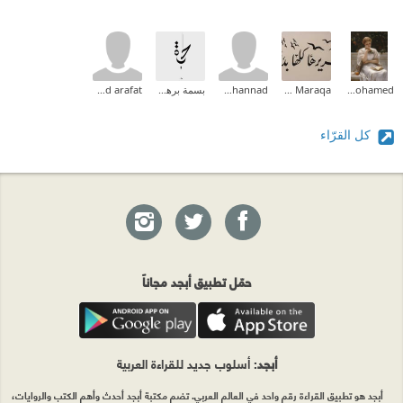
Aliaa Mohamed
Zeina M.I Maraqa
mohannad
بسمة برهوم
mohamad arafat
كل القرّاء
حمّل تطبيق أبجد مجاناً
أبجد
: أسلوب جديد للقراءة العربية
أبجد هو تطبيق القراءة رقم واحد في العالم العربي. تضم مكتبة أبجد أحدث وأهم الكتب والروايات،