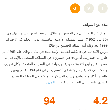
jo/index.php/ar_JO/pages/view/id/170.html
نبذة عن المؤلف
الملك عبد الله الثاني بن الحسين بن طلال بن عبدالله بن حسين الهاشمي
(30 يناير 1962)، ملك المملكة الأردنية الهاشمية. تولى الحكم في 7 فبراير
1999 بعد وفاة أبيه الملك الحسين بن طلال.
درس الابتدائية في «الكلية العلمية الإسلامية» في عمّان وذلك عام 1966، ثم
غادر إلى «مدرسة أدموند» في «سيري» في المملكة المتحدة، بالإضافة إلى
«مدرسة أيجلبروك» و«أكاديمية ديرفيلد» في الولايات المتحدة. وكان تدريب
جامعته في «كلية بيمبروك» في أكسفورد. وفي عام 1980 غادر بيمبروك
والتحق بأكاديمية ساندهيرست العسكرية الملكية في المملكة المتحدة
كمبتدئ وإنضم إلى الخيالة الملكية،
... المزيد
94
4.2