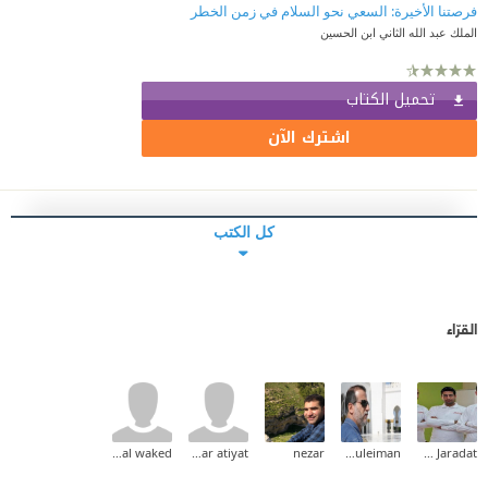
فرصتنا الأخيرة: السعي نحو السلام في زمن الخطر
الملك عبد الله الثاني ابن الحسين
تحميل الكتاب
اشترك الآن
كل الكتب
القرّاء
khaled al waked
omar atiyat
nezar
khaled suleiman
Mohammad Mahmoud Saleh Jaradat