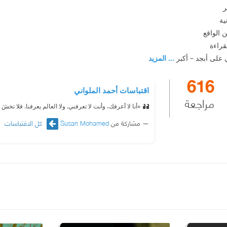
ر
ية
الواقع
راءة
 على أبجد – أكبر
... المزيد
616
اقتباسات أحمد الملواني
مراجعة
«أنا لا أعرفك، وأنت لا تعرفني. ولا العالم يعرفنا. فلا تخشَ
مشاركة من
Susan Mohamed
كل الاقتباسات