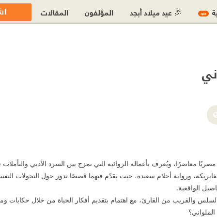
اش
ية
🎉 عيد ميلاد أبجد
المؤلفون
المقالات
جديد
ني
%A7%D9%84%D9%85%D9%84%D9%88%D8%A7%D9%86%D9%89-10006
ا مصريًا معاصرًا، ويُعرف بأعماله الروائية التي تمزج بين السرد الأدبي والتأملات ف
الفابريكة، ورواية أحلام سعيدة، حيث يقدّم فيهما قصصًا تدور حول التحولات ا
اصيل الواقعية.
ب السلس والقريب من القارئ، مع اهتمام بتقديم أفكار الحياة من خلال حكايات وم
الملواني؟