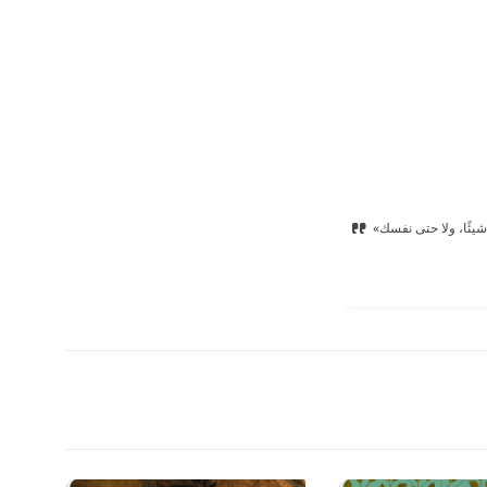
 شيئًا، ولا حتى نفسك»