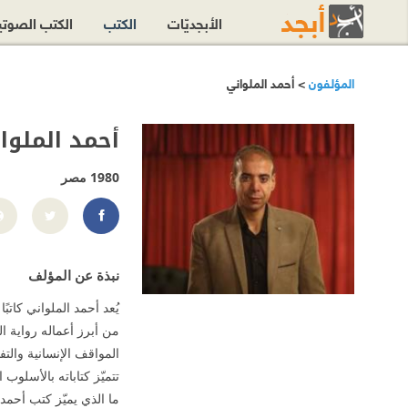
الأبجديّات
الكتب
الكتب الصوت
المؤلفون
> أحمد الملواني
أحمد الملوا
1980
مصر
4161009787/
نبذة عن المؤلف
يُعد أحمد الملواني كاتبً
من أبرز أعماله رواية 
المواقف الإنسانية والتف
تتميّز كتاباته بالأسلو
ما الذي يميّز كتب أحمد 