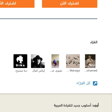
اشترك الآن
اشترك الآ
القرّاء
Aliaa Mohamed
Zeina M.I Maraqa
نشوى عبدالمقصود
إيناس كمال
دينا ممدوح
كل القرّاء
أبجد
: أسلوب جديد للقراءة العربية