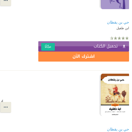
حي بن يقظان
ابن طفيل
تحميل الكتاب
مجّانًا
اشترك الآن
حي بن يقظان