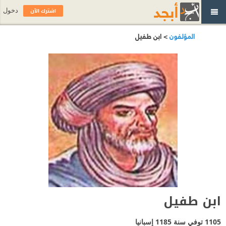
اشترك الآن
دخول
المؤلفون
> ابن طفيل
ابن طفيل
1105 توفي سنة 1185
إسبانيا