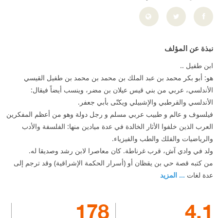
نبذة عن المؤلف
ابن طفيل ..
هو: أبو بكر محمد بن عبد الملك بن محمد بن محمد بن طفيل القيسي
الأندلسي، عربي من بني قيس عيلان بن مضر، وينسب أيضاً فيقال:
الأندلسي والقرطبي والإشبيلي ويكنّى بأبي جعفر.
فيلسوف و عالم و طبيب عربي مسلم و رجل دولة وهو من أعظم المفكرين
العرب الذين خلفوا الأثار الخالدة في عدة ميادين منها: الفلسفة والأدب
والرياضيات والفلك والطب والفيزياء.
ولد في وادي آش، قرب غرناطة. كان معاصرا لابن رشد وصديقا له.
من كتبه قصة حي بن يقظان أو (أسرار الحكمة الإشراقية) وقد ترجم إلى
عدة لغات
... المزيد
178
4.1