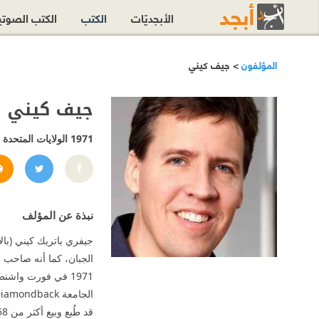
الأبجديّات
الكتب
الكتب الصوت
المؤلفون
> جيف كيني
جيف كيني
1971
الولايات المتحدة
pykid
نبذة عن المؤلف
الجامعة The Diamondback.
قد طُبع وبيع أكثر من 58 مليون نسخة