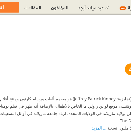
اش
ية
🎉 عيد ميلاد أبجد
المؤلفون
المقالات
جديد
http://www.wimpykid.com/
https://twitter.com/wim
جيفري باتريك كيني (بالإنجليزية: Jeffrey Patrick Kinney) هو مصم
... المزيد