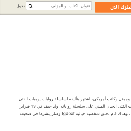
ترك الآن
دخول
م ألعاب ورسام كارتون ومنتج أفلام وممثل وكاتب أمريكي، اشتهر بتأليفه لسلسلة روايات يوميات الفتى
الجبان، كما أنه صاحب ومُنشئ موقع لو بن ر ولي ما الخاص بالأطفال، بالإضافة أنه ظهر في فيلم يوميات الفتى الجبان المبني على سلسلة رواياته. ولد جيف في 19 فبراير
1971 في فورت واشنطن بولاية ماريلاند في الولايات المتحدة. ارتاد جامعة ماريلاند في أوائل التسعينات، وهناك قام بخلق شخصية خيالية Igdoof وصار ينشرها في صحيفة