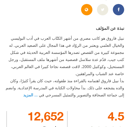
https://www.facebook.com/nabil0farouk
http://nabilfarouk.com/
نبذة عن المؤلف
نبيل فاروق هو كاتب مصري من أشهر الكتّاب العرب في أدب البوليسي
والخيال العلمي ويعتبر من الروّاد في هذا المجال على الصعيد العربي. له
مجموعة كبيرة من القصص تصدرها المؤسسة العربية الحديثة في شكل
كتب جيب. قدّم عدة سلاسل قصصية من أشهرها ملف المستقبل، ورجل
المستحيل، وكوكتيل 2000. لاقت قصصه نجاحا كبيرا في العالم العربي،
خاصة عند الشباب والمراهقين.
بدأ نبيل فاروق اهتمامه بالقراءة منذ طفولته، حيث كان يقرأ كثيرًا، وكان
والده يشجعه على ذلك. بدأ محاولات الكتابة في المدرسة الإعدادية. وانضم
إلى جماعة الصحافة والتصوير والتمثيل المسرحي في
... المزيد
12,652
4.5