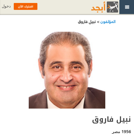
اشترك الآن
دخول
المؤلفون
> نبيل فاروق
نبيل فاروق
1956
مصر