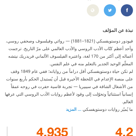
9%8A%D9%81%D8%B3%D9%83%D9%8A/100864843428617
https://twitter.com/dostoevsky_f
نبذة عن المؤلف
فيودور دوستويفسكي (1821–1881) — روائي وفيلسوف وصحفي روسي،
وأحد أعظم كتّاب الأدب الروسي والأدب العالمي على مرّ التاريخ. ترجمت
أعماله إلى أكثر من 170 لغة، واعتبره الفيلسوف الألماني فريدريك نيتشه
المعلّم الوحيد الجدير بالتعلم منه في علم النفس.
لم تكن حياة دوستويفسكي أقل دراماً من رواياته؛ ففي عام 1849 وقف
على منصة الإعدام في اللحظة الأخيرة قبل أن يُستبدل الحكم بأربع سنوات
من الأشغال الشاقة في سيبيريا — تجربة قاسية حفرت في روحه عمقاً
إنسانياً استثنائياً وتحوّلت إلى وقود لأعظم روايات الأدب الروسي التي عرفها
العالم.
ما يُميّز روايات دوستويفسكي
... المزيد
4,935
4.2