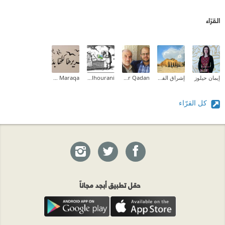
القرّاء
إيمان حيلوز
إشراق الفطافطة (Ishraq Abdelrahman)
Omar Qadan
Asem Alhourani
Zeina M.I Maraqa
كل القرّاء
حمّل تطبيق أبجد مجاناً