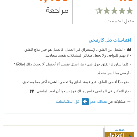
مراجعة
معدل التقييمات
اقتباسات ديل كارنيجي
- انشغل عن القلق بالإستغراق في العمل، فالعمل هو خير علاج للقلق.
- لا تهتم للتوافه، ولا تجعل صغائر المشكلات تفسد سعادتك.
- كلما ساورك القلق حول شيء ما، اسئل نفسك ألا يُحتمل ألا يحدث ذلك إطلاقًا؟
- أرضى بما ليس منه بُد.
- ضع حدًا أقصى للقلق، قدر قيمة القلق ولا تعطي الشيء أكثر مما يستحق.
- دع التفكير في الماضي فليس هناك قوة يسعها أن تُعيد الماضي.
مشاركة من
عبدالله عمر
كل الاقتباسات