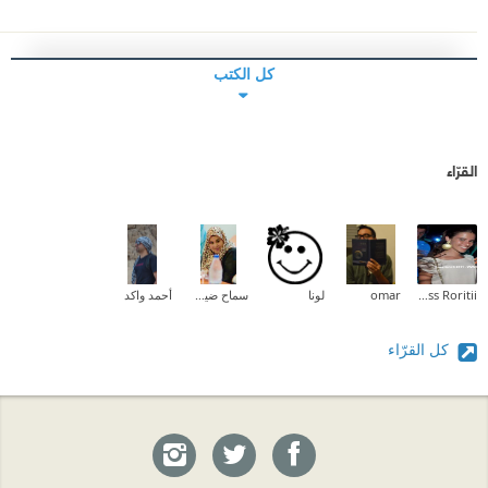
كل الكتب
القرّاء
Princess Roritii
omar
لونا
سماح ضيف الله المزين
أحمد واكد
كل القرّاء