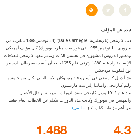
http://www.dalecarnegie.com/
نبذة عن المؤلف
ديل كارينجي (بالإنجليزية: Dale Carnegie)؛ (24 نوفمبر 1888 بالقرب من
ميزوري - 1 نوفمبر 1955 في فوريست هيلز، نيويورك) كان مؤلف أمريكي
ومطور الدروس المشهورة في تحسين الذات ومدير معهد كارنيجي للعلاقات
الإنسانية ولد عام 1888 وتوفي عام 1955، بعد أن أصيب بسرطان الدم من
نوع لمفومة هودجكين
نشـأ ديـل كـارنيجى في أسـرة فـقيرة، وكان الابن الثاني لكـل من جيمس
وليم كـارنيجى وأمـاندا إليزابيث هاربيسون
منذ عام 1912 وديل كارنجي يعقد الدورات التدريبية لرجال الأعمال
والمهنيين في نيويورك وكانت هذه الدورات تتكلم عن الخطاب العام فقط
من أهم مؤلفاته كتاب "دع
... المزيد
1,488
4.3